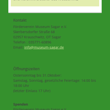
Kontakt
Förderverein Museum Sagar e.V.
Skerbersdorfer Straße 68
02957 Krauschwitz, OT Sagar
Telefon : 035771-60896
Email:
info@museum-sagar.de
Öffnungszeiten
Ostersonntag bis 31.Oktober:
Samstag, Sonntag, gesetzliche Feiertage: 14:00 bis
18:00 Uhr
(letzter Einlass 17 Uhr)
Spenden
Förderverein Museum Sagar e.V.