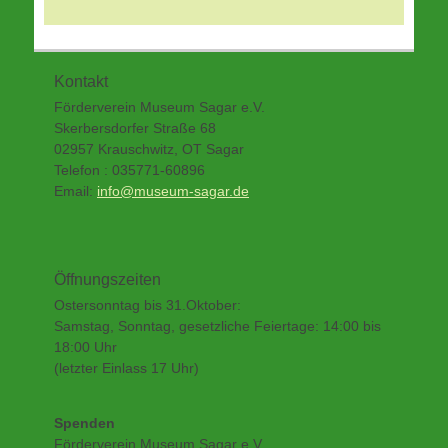
Kontakt
Förderverein Museum Sagar e.V.
Skerbersdorfer Straße 68
02957 Krauschwitz, OT Sagar
Telefon : 035771-60896
Email:
info@museum-sagar.de
Öffnungszeiten
Ostersonntag bis 31.Oktober:
Samstag, Sonntag, gesetzliche Feiertage: 14:00 bis
18:00 Uhr
(letzter Einlass 17 Uhr)
Spenden
Förderverein Museum Sagar e.V.