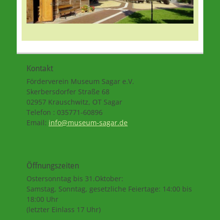
Kontakt
Förderverein Museum Sagar e.V.
Skerbersdorfer Straße 68
02957 Krauschwitz, OT Sagar
Telefon : 035771-60896
Email:
info@museum-sagar.de
Öffnungszeiten
Ostersonntag bis 31.Oktober:
Samstag, Sonntag, gesetzliche Feiertage: 14:00 bis
18:00 Uhr
(letzter Einlass 17 Uhr)